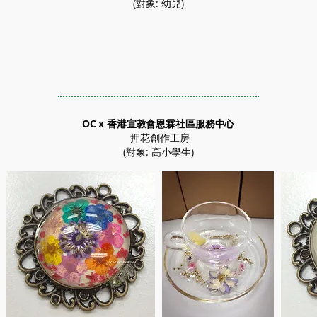
(對象: 幼兒)
OC x 香港宣教會恩霖社區服務中心
押花創作工房
(對象: 高小學生)