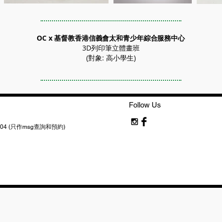
OC x 基督教香港信義會太和青少年綜合服務中心
3D列印筆立體畫班
(對象: 高小學生)
Follow Us
83 6004 (只作msg查詢和預約)